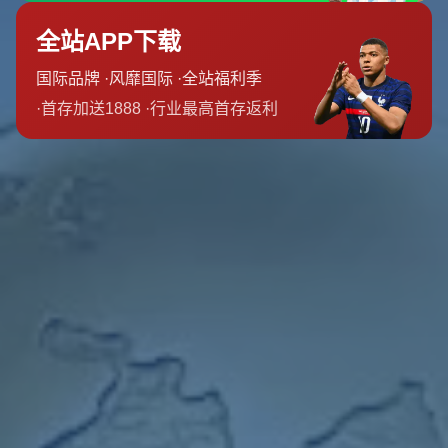
反击教练，相反，他的球队通常保持相对高的控球率，借由中场的三
角形站位和高位压迫来掌控比赛节奏。对阵国米的这场胜利，同样呈
现了这种思路利物浦在没有萨拉赫的情况下，并没有选择退守等待反
击，而是通过紧凑的站位和连续的逼抢在前场制造失误。尤其是在边
路，对国米边翼卫的限制相当明显，让对手很难从熟悉的边路起势。
这意味着斯洛特并不打算让利物浦变成一支被动吸收压力的球队，他
要的是一种在英超和欧冠赛场都经得起考验的“主动态势”。
关键改变之一从明星终结者到多点开花的进攻体系
没有萨拉赫的比赛给了其他攻击手更多展示空间，也迫使利物浦必须
通过集体来弥补个人缺失。斯洛特要做的很明显不是寻找一个“下一个
萨拉赫”，而是一步步搭建一个“多数人共同承担萨拉赫原本数据”的框
架。例如在这场对国米的比赛中，我们可以看到几个值得注意的细节
其一，边锋更多内收到半空间，与中场形成局部人数优势；其二，边
后卫选择更谨慎的前插，以保障转换时的防守平衡；其三，前腰或者
伪九号频繁回撤接应，拉动国米三中卫的阵型，使得禁区前沿出现射
门和传威胁球的机会。这种组织方式的潜台词是明确的进球不再必须
从某一个点发起和终结，而是通过整体结构把“最后一脚”平均分配给