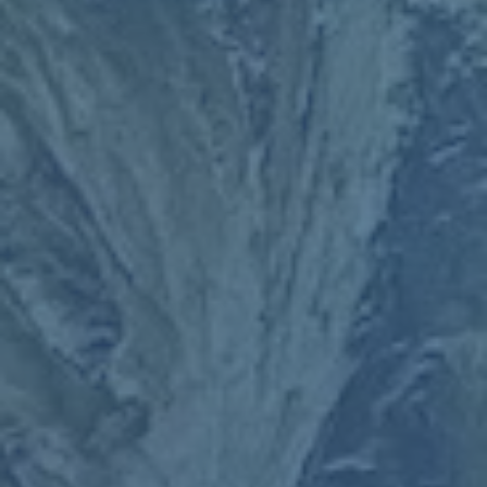
斯洛特的隐形目标重建一种更可持续的压迫体系
无论是费耶诺德还是现在的利物浦，斯洛特始终强调高位逼抢与团队
协同。不同的是，来到英超以后，他必须让这套体系更加精细化和节
奏化，否则长赛季中伤病和体能消耗会呈几何级上升。对阵国米的比