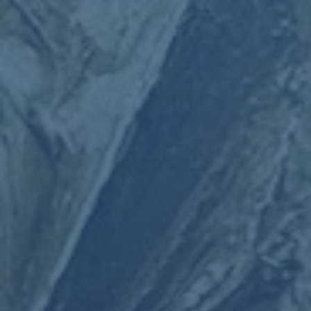
赛就体现出这种“节奏管理”的影子利物浦依然在前场积极压迫，但并
不是全场无差别疯抢，而是根据国米的出球习惯设计了几个重点触发
点当球到达某一侧边中卫或后腰时，前腰和边锋会同步上抢，中场则
提前收紧距离封堵回传路线；一旦抢不下来，整体阵型迅速回撤到中
低位，重新等待下一次围抢的时机。这样的设计表明斯洛特想保留利
物浦标志性的压迫基因，却又不愿意让球队继续在“体能极限”边缘消
耗。
没有萨拉赫反而凸显阵容调配和角色再定义的决心
这场胜利带来的另一个启示是，斯洛特愿意也敢于在阵容上做出较大
调整。过去某些比赛中，哪怕萨拉赫状态一般，他依然会凭借个人威
胁锁定首发位置，这种情况在绝大多数豪门都是常态。而如今，在萨
拉赫缺席的前提下，斯洛特却没有试图在单个球员身上复制他的功
能，而是通过重新组合锋线、强化中场链接、调整边后卫站位来整体
替代这份影响力。这相当于在告诉更衣室没有任何人是不可替代的，
角色可以重塑，位置可以微调，但前提是你能在整体框架中提供价
值。这种竞争氛围有助于激发年轻球员的成长，也能促使老将不断调
整自我定位，更好地适应新帅的需求。