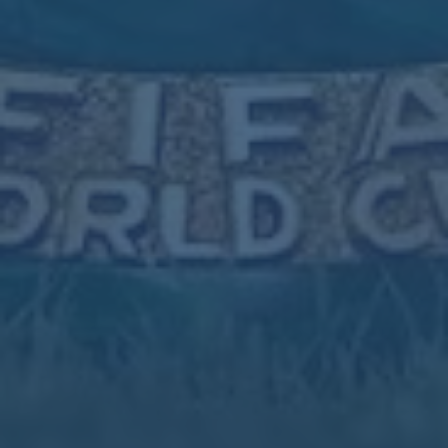
案例分析二从克洛普到斯洛特的风格迭代
如果把利物浦近年的发展看作一个连续的战术故事，那么克洛普代表
的是情绪拉满、节奏极致的“摇滚足球”，而斯洛特更倾向于在保持锋
利的同时增加一层理性与控制。这次击败国米可以被视作一次风格迭
代的缩影克洛普时代，你很可能会看到在没有主力时，球队通过意志
力和高强度跑动强行压出机会；斯洛特的版本则更强调结构完整、站
位合理和控球轮转，情绪仍然在，但被更复杂的战术框架所驯化。对
于处在换帅节点的利物浦而言，这种从情绪驱动到体系驱动的过渡，
恰好是他们重新站稳欧洲顶级序列所必须经历的一步。没有萨拉赫的
那场胜利，只是让这个过程提前具象化，让人们不再只是停留在想