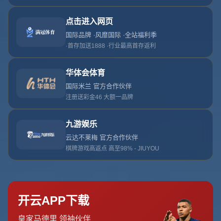
的比分其实隐藏着多层信息 2026世界杯扩大到48支球队参赛 赛程更
密集 进球更频繁 每一场对决的比分不再只是胜负的标记 而是一份可
以被细细拆解的战术报告 本文围绕
2026世界杯比分高清全解析
这一核
心 从赛制变化 进球趋势 数据解读到战术倾向 多维度剖析比分背后的
含义 带你在不增加观赛时间的前提下 用更清晰的视角看懂这届可能是
史上信息量最大的一届世界杯
比分高清不止是画质更是信息密度的升级
很多人提到“高清比分”第一反应是转播画面清晰 字体锐利 字幕整洁 但
在2026世界杯语境下
比分高清意味着的不仅是4K 8K分辨率带来的视觉升级 更是信息展示
的系统化与精细化 例如 同一块比分牌上 你可能会看到常规时间比分
加时阶段进球时间 点球大战具体轮次 每一粒进球的射手与助攻 甚至
是预期进球值xG的即时提示
这种信息密度的增加 让比分从单纯结果 变成了一份高度压缩的比赛叙
事
在过去的世界杯中 球迷往往只能依靠记忆和现场解说 在事后再通过集