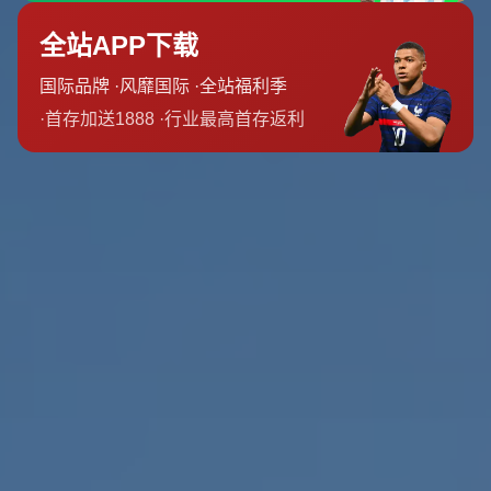
加突出 当两支球队实力接近时 常规时间平局的概率更高 因此出现在
比分记录中的1比1 0比0 2比2背后 常常会附带加时赛比分和点球大战
比分 这对“高清全解析”提出了额外要求 不仅要记录结果 还要区分不同
时间段的得分结构
从比分看进攻节奏如何通过数据读懂一场球
表面上比分只有两队的进球数字 但通过比分时间轴 可以直观还原比赛
节奏 假设某场比赛比分为3比2 如果进球时间集中在上半场前20分钟
之后一直僵持 那说明比赛在开始阶段节奏极快 双方防线都未站稳 而
若3个进球集中在补时阶段 则体现了极强的心理压力和体能博弈
在2026世界杯的高清转播中 很有可能将“进球时间条”直接叠加在比分
下方 用不同颜色标记两队进球 并加上简要事件描述 如“点球”“任意球”
“乌龙球”“VAR改判”等 这让观众在回看比分截图时 就能直观判断一场
比赛是稳扎稳打型 还是最后时刻的剧情反转
这种基于比分的节奏解析 还可以帮助普通观众理解控球率与比分不匹
配的现象 举例来说 一支球队控球70% 但最终比分却是0比1落败 如果
配合时间轴观看 你会发现失球可能发生在反击或者角球防守失误时 这