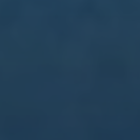
如果将世界杯看作一部跨越多城多国的大型剧集 那么每一场比赛的比
分就是一集的标题 2026世界杯比分高清全解析的意义 就在于让这些
“标题”不仅记录谁胜谁负 更呈现故事的结构 和人物的转折 随着技术发
展 我们已经不再满足于简单的2比1 3比0 这类扁平化信息 而是希望通
过更高清 更结构化 更具叙事性的比分呈现 将整届世界杯的脉络梳理
得清晰可见
当你在未来回顾2026年时 也许只需打开一张比分总览表 在密密麻麻
的数字与时间轴中 一场又一场逆转 绝杀 点球大战 会重新鲜活起来 这
正是比分高清全解析的真正价值 不是让数据压过感情 而是让感情有了
更准确可信的载体
返回上一页