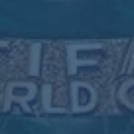
没” 事实上 完全没有必要把自己变成专业分析师 只要掌握几条简单原
则 就可以充分利用高清比分带来的便利
其一 关注比分变化节点 而不是只看终场结果 例如比分从0比0变成1比
0时 是通过什么方式 打反击 定位球还是个人突破 这往往决定了比赛
后续走向
其二 留意多场比赛比分模式 是否重复 例如某支队伍连续三场都是先
丢球再逆转 那它的心理韧性与板凳深度就值得肯定 相反 若经常上半
场领先 下半场被追平 则可能存在体能或战术调整问题
其三 利用官方或权威平台的比分回放与事件时间轴 在赛后快速重温关
键瞬间 这样既不需要完整看90分钟 也能对某场经典之战形成较为清
晰的理解
从结果到过程2026世界杯比分的未来想象