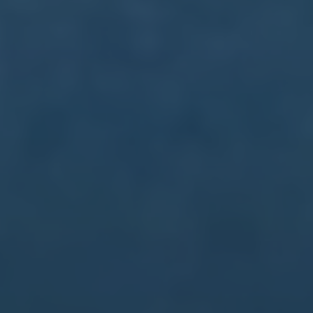
发，建议优先选择被广泛讨论、评价稳定、运营时间较长的平台，把
不明来源的小众APP排除在外。从体验角度，可以根据自己的习惯进
行筛选：如果重视界面简洁与上手容易，就偏向选择对新手友好、引
导清晰的应用；如果关注深度玩法与盘口广度，则选择功能丰富、支
持多类市场的专业型APP。从综合性价比角度，则可以在若干热门
APP中进行对比，既关注赔率水平，也评估活动规则与提现效率。最
终的目标，是在保证
安全可靠
的前提下，找到那款最匹配自己使用习
惯和投注节奏的世界杯下注APP，让技术工具真正成为提升观赛乐
趣、辅助理性决策的助力，而不是被情绪驱动的枷锁。
【官方指定平台】官方顶级竞技大厅，获取最新盘口赔率与极速在线
体验，大额无忧提款，请认准正版授权。
返回上一页