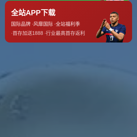
平与透明度
，有的平台通过看似华丽的活动来吸引用户，但却在赔率
上暗藏“水分”；而真正热门的平台更倾向于在市场竞争中提供相对合
理甚至略有优势的赔率，并
公开显示历史盘口变化
。第三维度是
用户
体验
，包括APP界面的清晰程度、导航逻辑、下注流程是否顺手、是
否有多语言支持，以及在高峰期是否能保持响应速度。第四维度是
客
户服务与问题处理效率
，在涉及充值、提现、投注争议时，客服是否
响应迅速、解决问题是否透明，往往是衡量平台专业程度的重要标
准。
典型热门平台的功能特点拆解
市场中的热门世界杯下注APP，大体可以分为两类：一类偏重专业玩
家，以
深度盘口、细致玩法
和较高赔率为卖点；另一类则面向大众球
迷，更强调
界面友好、上手简单、活动丰富
。例如，有些平台在赛事
选择界面会以卡片化方式展现每场世界杯比赛，并用明显配色标注热
门玩法，让新手用户只需几步即可完成首次下注；而针对深度玩家的
平台，则可能将一场比赛拆分出数十甚至上百个市场，对于熟悉盘口
结构的人来说，可以根据自己的判断构建组合策略。值得注意的是，
真正值得推荐的热门APP，会将
“专业”与“易用”
做平衡：既保留复杂