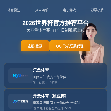
详解世界杯下注APP热门平台推荐
所属分类：
星空体育
发布时间：
2026-07-18T01:58:43+08:00
详解世界杯下注APP热门平台推荐与实用指南
每逢世界杯来临，球迷情绪都会被瞬间点燃，而伴随赛事火爆升温