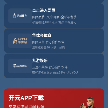
刚刚接触足球竞猜的新手 都希望在热烈的赛事氛围中找到一个既安全
又好玩的平台 然而 面对市面上五花八门的选择 很多人会在“哪里玩更
放心”“哪些功能更实用”这些问题上犹豫不决 因此 围绕
世界杯竞猜网
站热门推荐
这一主题 有必要从安全性 玩法丰富度 用户体验 数据支持
等多个维度进行系统梳理 帮助你用更理性的视角做出判断 而不是被广
告和所谓内幕消息牵着走 这样不仅能提升观赛乐趣 还能在一定程度上
降低不必要的风险
世界杯竞猜网站选择的核心原则
当我们在讨论世界杯竞猜网站热门推荐时 很容易只看到“热门”两个字
却忽略了背后的逻辑 其实 真正值得推荐的平台往往具备几个共性 第
一是
安全与合规
也就是是否具备合法牌照 是否对资金进行专门监管
是否有清晰的隐私保护条款 第二是
赔率与盘口的专业程度
一个成熟的
竞猜网站 通常会拥有完整的世界杯盘口体系 包括全场赛果 让球 胜平
负 比分角球等 赔率变化也相对及时透明 第三是
用户体验
例如是否支
持手机端 是否有简洁的界面和清晰的注单记录 是否提供实时数据与动
画直播 这些因素在真正参与世界杯竞猜时 都会对你的体验产生直接影