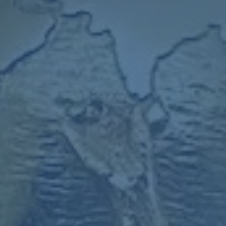
安全与风险控制仍然是底线