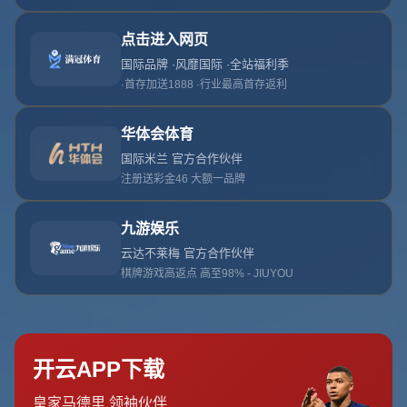
不限于守在电视机前等待终场哨响。越来越多的观众希望在观看比赛
的通过中国体育彩票参与到赛况的每一个细节中，用数据和判断去感
受竞技体育的脉搏。围绕这一需求，
“2026世界杯中国体育彩票全程
动态追踪”
不再只是一个口号，而是贯穿赛前筹备、赛中实况、赛后分
析的完整服务体系，既考验技术能力，也检验责任担当，更深刻影响
着球迷的观赛体验与理性投注习惯。
全程动态追踪的核心内涵
所谓全程动态追踪，并不是简单地在比赛前后公布几组比分或赔率，
而是围绕世界杯的全部周期，建立一个可视化、可交互、可分析的服
务链条。从赛前预选赛信息的积累，到正赛小组赛、淘汰赛、决赛阶
段的实时更新，再到赛事结束后数据复盘和投注行为分析，形成一条
完整闭环。对于中国体育彩票而言，
全程
意味着长期跟踪球队状态、
伤病情况、战术变化与市场情绪；
动态
指的是赔率变化、投注分布和
场上数据的实时联动；而
追踪
则是依托技术手段，让用户在合法合规
的前提下，随时掌握与世界杯相关的公开信息与服务进度。
技术驱动下的多维数据可视化