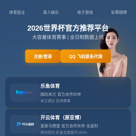
2026世界杯中国体育彩票全程动态追踪
所属分类：
星空体育
发布时间：
2026-07-18T01:58:43+08:00
2026世界杯中国体育彩票全程动态追踪实践与机遇
当全球目光在2026年再次聚焦世界杯之际，国内球迷的观赛方式早已